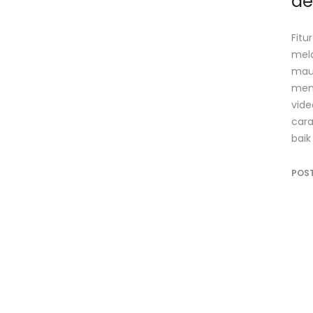
de
Fitu
mela
maup
mena
vide
cara
baik
POS