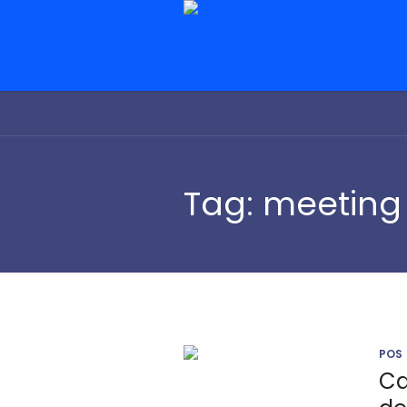
Tag:
meeting 
POS
Ca