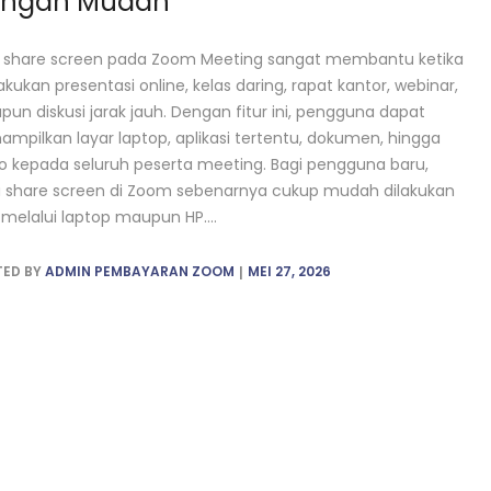
ngan Mudah
r share screen pada Zoom Meeting sangat membantu ketika
kukan presentasi online, kelas daring, rapat kantor, webinar,
un diskusi jarak jauh. Dengan fitur ini, pengguna dapat
mpilkan layar laptop, aplikasi tertentu, dokumen, hingga
o kepada seluruh peserta meeting. Bagi pengguna baru,
 share screen di Zoom sebenarnya cukup mudah dilakukan
 melalui laptop maupun HP....
TED BY
ADMIN PEMBAYARAN ZOOM
MEI 27, 2026